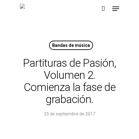
Skip
Menu
to
main
content
Bandas de música
Partituras de Pasión,
Volumen 2.
Comienza la fase de
grabación.
25 de septiembre de 2017