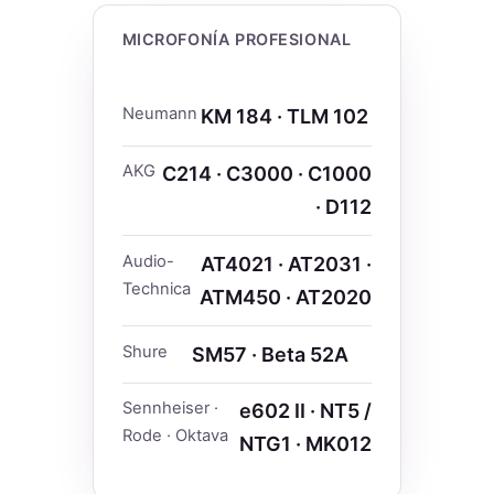
MICROFONÍA PROFESIONAL
Neumann
KM 184 · TLM 102
AKG
C214 · C3000 · C1000
· D112
Audio-
AT4021 · AT2031 ·
Technica
ATM450 · AT2020
Shure
SM57 · Beta 52A
Sennheiser ·
e602 II · NT5 /
Rode · Oktava
NTG1 · MK012