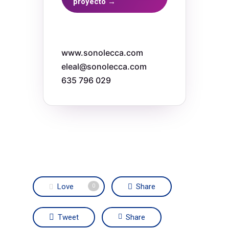
proyecto →
www.sonolecca.com
eleal@sonolecca.com
635 796 029
Love
Share
0
Tweet
Share