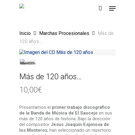
Skip
Menu
to
main
Close
content
Menu
Inicio
Marchas Procesionales
Más de
120 años…
Más de 120 años…
10,00
€
Presentamos el
primer trabajo discográfico
de la Banda de Música de El Saucejo
en sus
más de 120 años de historia. Bajo la dirección
del compositor
Jesús Joaquín Espinosa de
los Monteros
, han seleccionado un repertorio