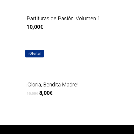
Partituras de Pasión. Volumen 1
10,00
€
¡Oferta!
¡Gloria, Bendita Madre!
El
El
8,00
€
10,00
€
precio
precio
original
actual
era:
es:
10,00€.
8,00€.